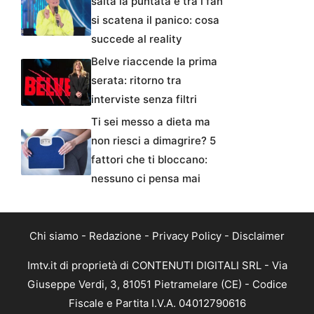
salta la puntata e tra i fan
si scatena il panico: cosa
succede al reality
Belve riaccende la prima
serata: ritorno tra
interviste senza filtri
Ti sei messo a dieta ma
non riesci a dimagrire? 5
fattori che ti bloccano:
nessuno ci pensa mai
Chi siamo
-
Redazione
-
Privacy Policy
-
Disclaimer
Imtv.it di proprietà di CONTENUTI DIGITALI SRL - Via
Giuseppe Verdi, 3, 81051 Pietramelare (CE) - Codice
Fiscale e Partita I.V.A. 04012790616