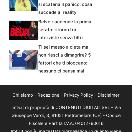
si scatena il panico: cosa
succede al reality
Belve riaccende la prima
serata: ritorno tra
interviste senza filtri
Ti sei messo a dieta ma
non riesci a dimagrire? 5
fattori che ti bloccano:
nessuno ci pensa mai
Chi siamo
-
Redazione
-
Privacy Policy
-
Disclaimer
Imtv.it di proprietà di CONTENUTI DIGITALI SRL - Via
Giuseppe Verdi, 3, 81051 Pietramelare (CE) - Codice
Fiscale e Partita I.V.A. 04012790616
Imtv.it non è una testata giornalistica, in quanto viene