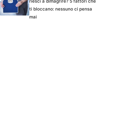
riesci a dimagrire? 5 fattori che
ti bloccano: nessuno ci pensa
mai