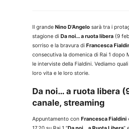
Il grande
Nino D’Angelo
sarà tra i prot
stagione di
Da noi… a ruota libera
(9 feb
sorriso e la bravura di
Francesca Fialdi
consecutiva la domenica di Rai 1 dopo 
le interviste della Fialdini. Vediamo qual
loro vita e le loro storie.
Da noi… a ruota libera (
canale, streaming
Appuntamento con
Francesca Fialdini
17.20 su Rai 1 “
Da noi… a Ruota Libera
” 