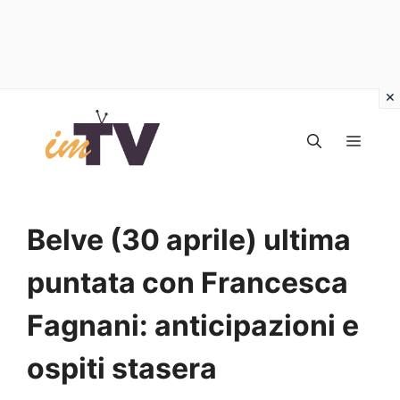
Vai
al
MEN
contenuto
Belve (30 aprile) ultima
puntata con Francesca
Fagnani: anticipazioni e
ospiti stasera