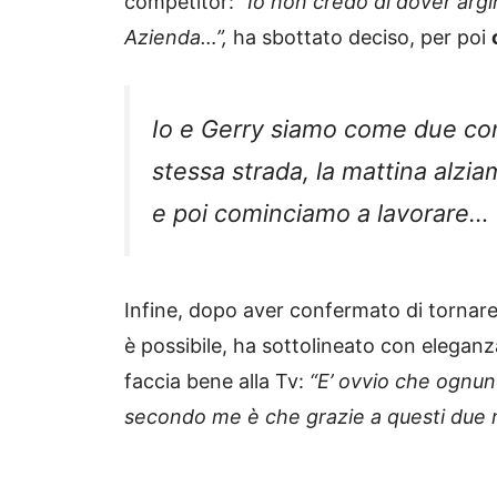
competitor:
“Io non credo di dover argi
Azienda…”,
ha sbottato deciso, per poi
Io e Gerry siamo come due com
stessa strada, la mattina alzia
e poi cominciamo a lavorare…
Infine, dopo aver confermato di tornar
è possibile, ha sottolineato con elegan
faccia bene alla Tv:
“E’ ovvio che ognuno
secondo me è che grazie a questi due ne