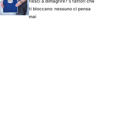
riesci a dimagrire? 5 fattori che
ti bloccano: nessuno ci pensa
mai