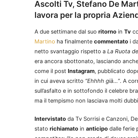
Ascolti Tv, Stefano De Mar
lavora per la propria Azien
A due settimane dal suo
ritorno
in
Tv
co
Martino
ha finalmente
commentato
i da
netto svantaggio rispetto a
La Ruota de
era ancora sbottonato, lasciando anch
come il post
Instagram
, pubblicato dopo
in cui aveva scritto
“Ehhhh già…”
. A cor
sull’asfalto e in sottofondo il celebre b
ma il tempismo non lasciava molti dubbi
Intervistato
da Tv Sorrisi e Canzoni, De
stato
richiamato
in
anticipo
dalle ferie 