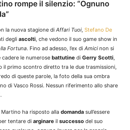
tino rompe il silenzio: “Ognuno
da”
n la nuova stagione di
Affari Tuoi
,
Stefano De
ti degli
ascolti
, che vedono il suo game show in
lla Fortuna
. Fino ad adesso, l’ex di
Amici
non si
e cadere le numerose
battutine
di
Gerry
Scotti
,
 il primo scontro diretto tra le due trasmissioni,
redo di queste parole, la foto della sua ombra
rano di Vasco Rossi. Nessun riferimento allo share
.
 Martino ha risposto alla
domanda
sull’essere
per tentare di
arginare
il
successo
del suo