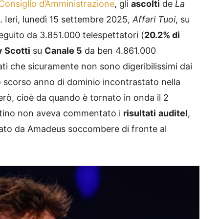
n Consiglio d’Amministrazione
, gli
ascolti
de
La
. Ieri, lunedì 15 settembre 2025,
Affari Tuoi
, su
seguito da 3.851.000 telespettatori (
20.2% di
 Scotti
su
Canale 5
da ben 4.861.000
ati che sicuramente non sono digeribilissimi dai
 lo scorso anno di dominio incontrastato nella
però, cioè da quando è tornato in onda il 2
rtino non aveva commentato i
risultati
auditel
,
ato da Amadeus soccombere di fronte al