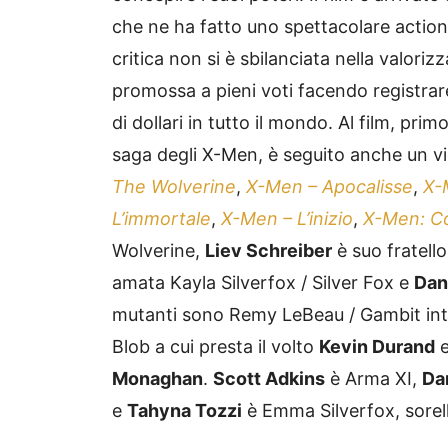
che ne ha fatto uno spettacolare action m
critica non si è sbilanciata nella valorizz
promossa a pieni voti facendo registrar
di dollari in tutto il mondo. Al film, prim
saga degli X-Men, è seguito anche un
The Wolverine
,
X-Men – Apocalisse
,
X-
L’immortale
,
X-Men – L’inizio
,
X-Men: Con
Wolverine,
Liev Schreiber
è suo fratell
amata Kayla Silverfox / Silver Fox e
Dan
mutanti sono Remy LeBeau / Gambit in
Blob a cui presta il volto
Kevin Durand
e
Monaghan
.
Scott Adkins
è Arma XI,
Da
e
Tahyna Tozzi
è Emma Silverfox, sorell