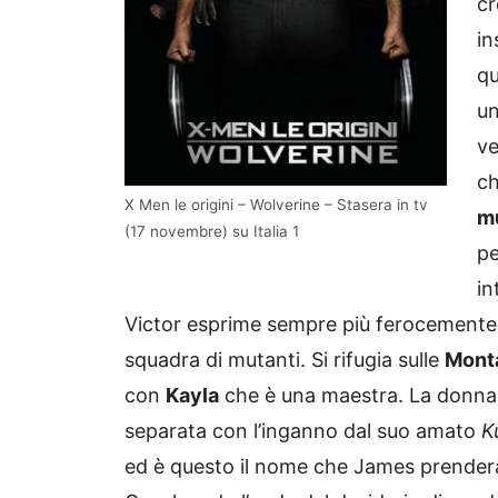
cr
in
qu
un
ve
ch
X Men le origini – Wolverine – Stasera in tv
m
(17 novembre) su Italia 1
pe
in
Victor esprime sempre più ferocemente i s
squadra di mutanti. Si rifugia sulle
Mont
con
Kayla
che è una maestra. La donna 
separata con l’inganno dal suo amato
K
ed è questo il nome che James prenderà