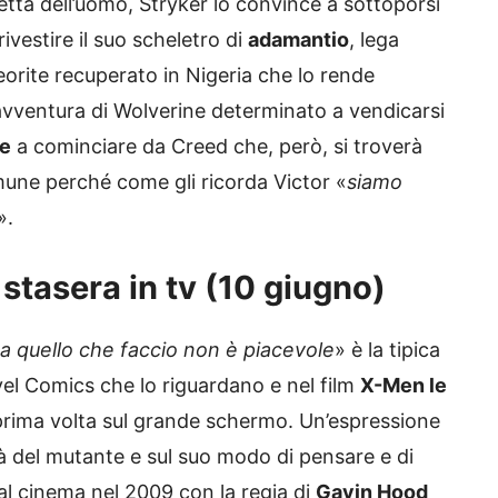
etta dell’uomo, Stryker lo convince a sottoporsi
ivestire il suo scheletro di
adamantio
, lega
teorite recuperato in Nigeria che lo rende
l’avventura di Wolverine determinato a vendicarsi
e
a cominciare da Creed che, però, si troverà
mune perché come gli ricorda Victor «
siamo
».
 stasera in tv (10 giugno)
 ma quello che faccio non è piacevole
» è la tipica
vel Comics che lo riguardano e nel film
X-Men le
prima volta sul grande schermo. Un’espressione
à del mutante e sul suo modo di pensare e di
o al cinema nel 2009 con la regia di
Gavin Hood