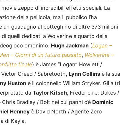
ovie zeppo di incredibili effetti speciali. La
azione della pellicola, ma il pubblico l’ha
e un guadagno al botteghino di oltre 373 milioni
o di quelli dedicati a Wolverine e quarto della
 videogioco omonimo.
Hugh Jackman
(
Logan –
Men – Giorni di un futuro passato
,
Wolverine –
flitto finale
) è James “Logan” Howlett /
o Victor Creed / Sabretooth,
Lynn Collins
è la sua
ny Huston
è il colonnello William Stryker. Gli altri
terpretato da
Taylor Kitsch
, Frederick J. Dukes /
 Chris Bradley / Bolt nei cui panni c’è
Dominic
niel Henney
è David North / Agente Zero
a di Kayla.