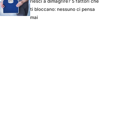
riesci a dimagrire? 5 fattori che
ti bloccano: nessuno ci pensa
mai