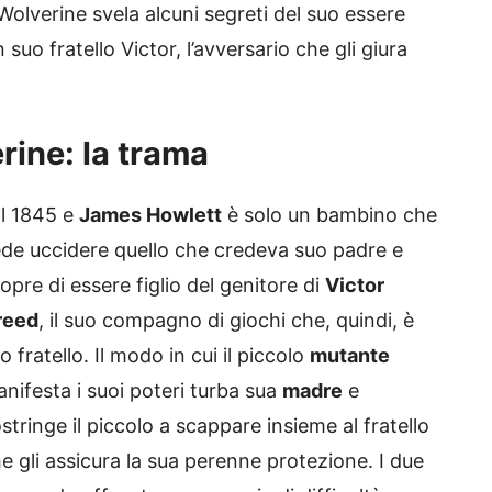
a Wolverine svela alcuni segreti del suo essere
uo fratello Victor, l’avversario che gli giura
rine: la trama
il 1845 e
James Howlett
è solo un bambino che
de uccidere quello che credeva suo padre e
opre di essere figlio del genitore di
Victor
reed
, il suo compagno di giochi che, quindi, è
o fratello. Il modo in cui il piccolo
mutante
nifesta i suoi poteri turba sua
madre
e
stringe il piccolo a scappare insieme al fratello
e gli assicura la sua perenne protezione. I due