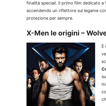
finalità speciali. Il primo film dedicato 
accendendo un riflettore sul legame con s
protezione per sempre.
X-Men le origini – Wolve
È 
ve
sc
C
su
ma
co
ch