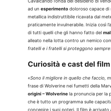
Cavalcando l’onda del desiderio di vend
ad un
esperimento
doloroso capace di r
metallica indistruttibile ricavata dal me
praticamente invulnerabile. Inizia così 
di tutti quelli che gli hanno fatto del
mal
alleato nella lotta contro un nemico co
fratelli e i fratelli si proteggono sempre
Curiosità e cast del film
«
Sono il migliore in quello che faccio,
frase di Wolverine nei fumetti della Mar
origini – Wolverine
la pronuncia per la 
che è tutto un programma sulle capacit
concepire i suoi poteri. Il film è arrivat