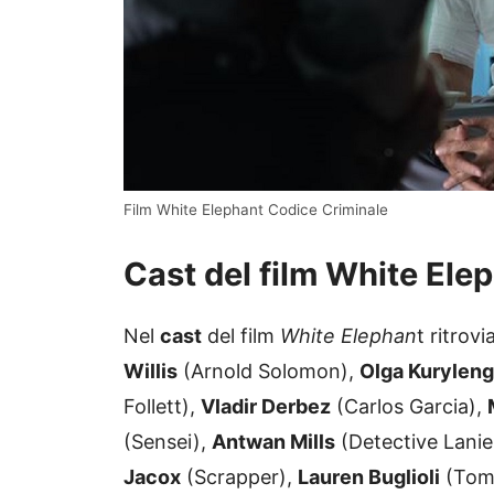
Film White Elephant Codice Criminale
Cast del film White Ele
Nel
cast
del film
White Elephan
t ritrov
Willis
(Arnold Solomon),
Olga Kurylen
Follett),
Vladir Derbez
(Carlos Garcia),
(Sensei),
Antwan Mills
(Detective Lanie
Jacox
(Scrapper),
Lauren Buglioli
(Tom