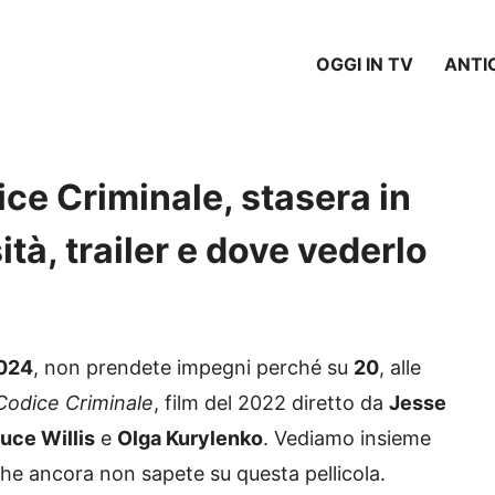
OGGI IN TV
ANTI
ce Criminale, stasera in
ità, trailer e dove vederlo
2024
, non prendete impegni perché su
20
, alle
Codice Criminale
, film del 2022 diretto da
Jesse
uce Willis
e
Olga Kurylenko
. Vediamo insieme
ò che ancora non sapete su questa pellicola.