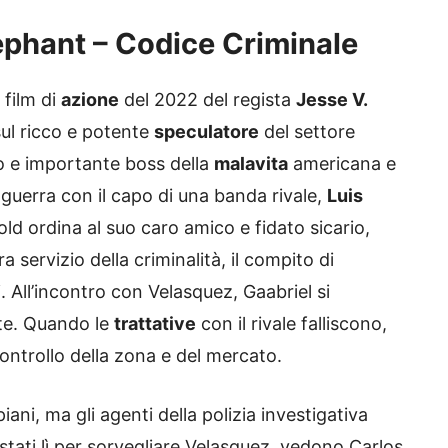
ephant – Codice Criminale
 film di
azione
del 2022 del regista
Jesse V.
sul ricco e potente
speculatore
del settore
o e importante boss della
malavita
americana e
 guerra con il capo di una banda rivale,
Luis
ld ordina al suo caro amico e fidato sicario,
a servizio della criminalità, il compito di
. All’incontro con Velasquez, Gaabriel si
nte. Quando le
trattative
con il rivale falliscono,
ontrollo della zona e del mercato.
ni, ma gli agenti della polizia investigativa
stati lì per sorvegliare Velasquez, vedono Carlos