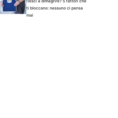
riesci a dimagrire? 5 fattori che
ti bloccano: nessuno ci pensa
mai