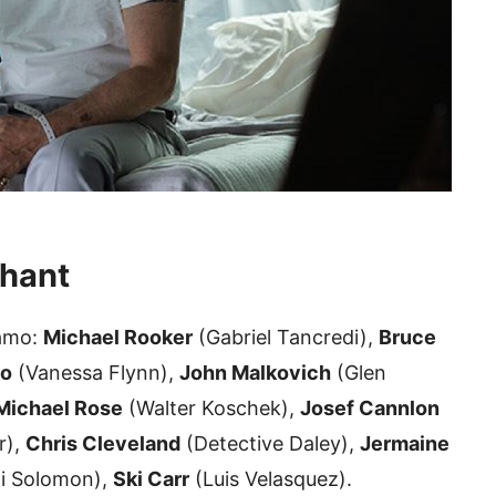
phant
iamo:
Michael Rooker
(Gabriel Tancredi),
Bruce
go
(Vanessa Flynn),
John Malkovich
(Glen
Michael Rose
(Walter Koschek),
Josef Cannlon
r),
Chris Cleveland
(Detective Daley),
Jermaine
i Solomon),
Ski Carr
(Luis Velasquez).