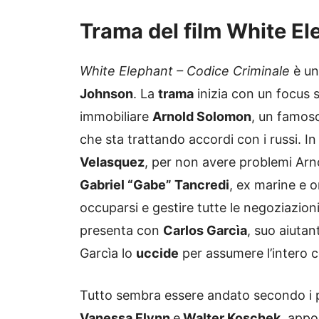
Trama del film White El
White Elephant – Codice Criminale
è un
Johnson
. La
trama
inizia con un focus 
immobiliare
Arnold Solomon
, un famos
che sta trattando accordi con i russi. In
Velasquez
, per non avere problemi Arno
Gabriel “Gabe” Tancredi
, ex marine e or
occuparsi e gestire tutte le negoziazioni
presenta con
Carlos Garcìa
, suo aiuta
Garcìa lo
uccide
per assumere l’intero c
Tutto sembra essere andato secondo i pia
Vanessa Flynn
e
Walter Koschek
, appo