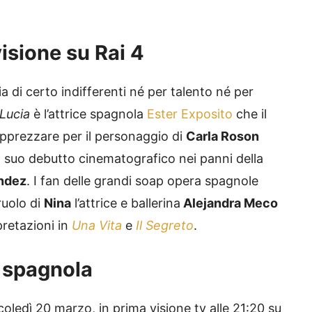
 visione su Rai 4
 di certo indifferenti né per talento né per
Lucia
è l’attrice spagnola
Ester Exposito
che il
pprezzare per il personaggio di
Carla Roson
Al suo debutto cinematografico nei panni della
ndez
. I fan delle grandi soap opera spagnole
ruolo di
Nina
l’attrice e ballerina
Alejandra Meco
pretazioni in
Una Vita
e
Il Segreto
.
a spagnola
ledì 20 marzo, in prima visione tv alle 21:20 su