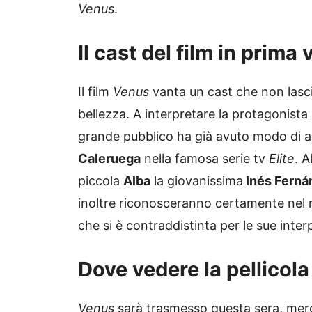
Venus
.
Il cast del film in prima
Il film
Venus
vanta un cast che non lascia
bellezza. A interpretare la protagonista
grande pubblico ha già avuto modo di a
Caleruega
nella famosa serie tv
Elite
. 
piccola
Alba
la giovanissima
Inés Ferná
inoltre riconosceranno certamente nel 
che si è contraddistinta per le sue inter
Dove vedere la pellicol
Venus
sarà trasmesso questa sera, merco