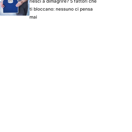
riesci a dimagrire? 5 fattori che
ti bloccano: nessuno ci pensa
mai