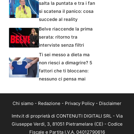
salta la puntata e tra i fan
si scatena il panico: cosa
succede al reality
Belve riaccende la prima
serata: ritorno tra
interviste senza filtri
Ti sei messo a dieta ma
non riesci a dimagrire? 5
fattori che ti bloccano:
nessuno ci pensa mai
Chi siamo
-
Redazione
-
Privacy Policy
-
Disclaimer
Imtv.it di proprietà di CONTENUTI DIGITALI SRL - Via
Giuseppe Verdi, 3, 81051 Pietramelare (CE) - Codice
Fiscale e Partita I.V.A. 04012790616