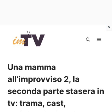
Vai
al
MEN
contenuto
Una mamma
all’improvviso 2, la
seconda parte stasera in
tv: trama, cast,