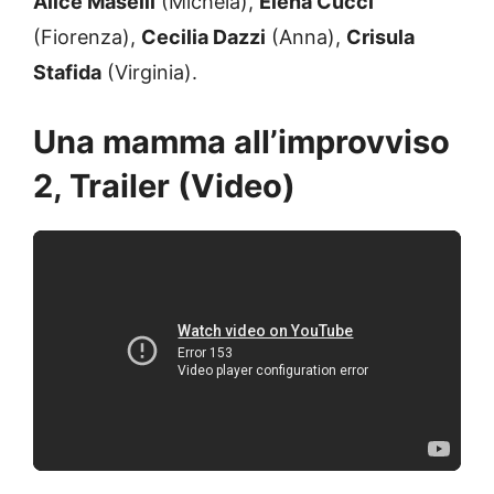
Alice Maselli
(Michela),
Elena Cucci
(Fiorenza),
Cecilia Dazzi
(Anna),
Crisula
Stafida
(Virginia).
Una mamma all’improvviso
2, Trailer (Video)