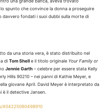
ontro una grande banca, aveva trovato
lo spunto che convince la donna a proseguire
 davvero fondati i suoi dubbi sulla morte di
tto da una storia vera, è stato distribuito nel
ma di
Tom Shell
e il titolo originale
Your Family or
ono
Jennie Garth
– celebre per essere stata Kelly
rly Hills 90210 – nei panni di Kathie Meyer, e
li della giovane April. David Meyer è interpretato da
 è il detective Jansen.
os/404225060498910