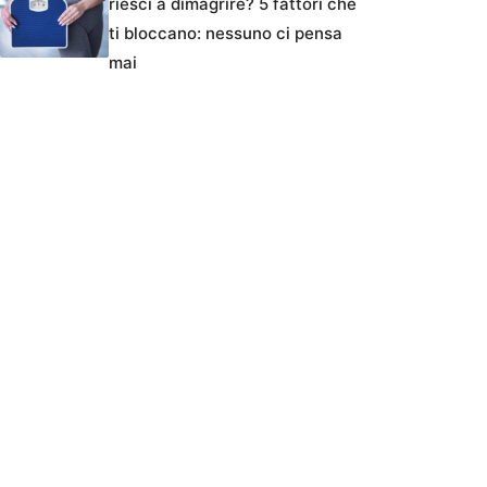
riesci a dimagrire? 5 fattori che
ti bloccano: nessuno ci pensa
mai