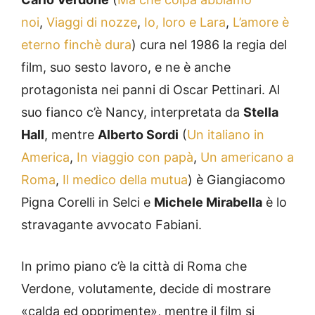
noi
,
Viaggi di nozze
,
Io, loro e Lara
,
L’amore è
eterno finchè dura
) cura nel 1986 la regia del
film, suo sesto lavoro, e ne è anche
protagonista nei panni di Oscar Pettinari. Al
suo fianco c’è Nancy, interpretata da
Stella
Hall
, mentre
Alberto Sordi
(
Un italiano in
America
,
In viaggio con papà
,
Un americano a
Roma
,
Il medico della mutua
) è Giangiacomo
Pigna Corelli in Selci e
Michele Mirabella
è lo
stravagante avvocato Fabiani.
In primo piano c’è la città di Roma che
Verdone, volutamente, decide di mostrare
«calda ed opprimente», mentre il film si