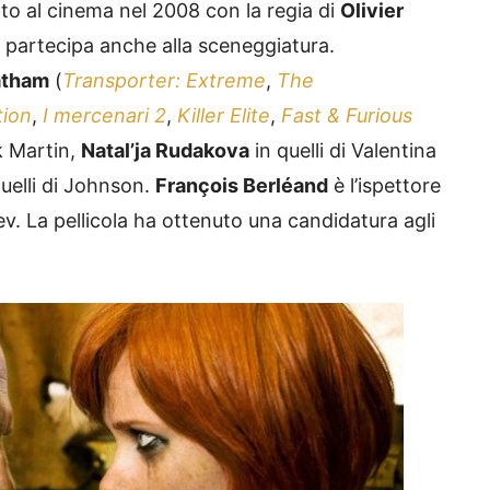
to al cinema nel 2008 con la regia di
Olivier
e partecipa anche alla sceneggiatura.
atham
(
Transporter: Extreme
,
The
tion
,
I mercenari 2
,
Killer Elite
,
Fast & Furious
k Martin,
Natal’ja Rudakova
in quelli di Valentina
quelli di Johnson.
François Berléand
è l’ispettore
v. La pellicola ha ottenuto una candidatura agli