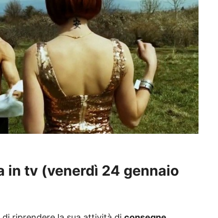
 in tv (
venerdì 24 gennaio
di riprendere la sua attività di
consegne