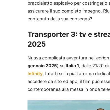
braccialetto esplosivo per costringerlo a
assicurare il suo completo impegno. Rius
contenuto della sua consegna?
Transporter 3: tv e str
2025
Nuova complicata avventura nell’
action
gennaio 2025
) su
Italia 1
, dalle 21:20 c
Infinity
. Infatti sulla piattaforma dedica
accedere da sito ed app, il film può es
contemporanea alla messa in onda telev