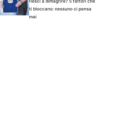
riesci a dimagrire? 5 fattori che
ti bloccano: nessuno ci pensa
mai