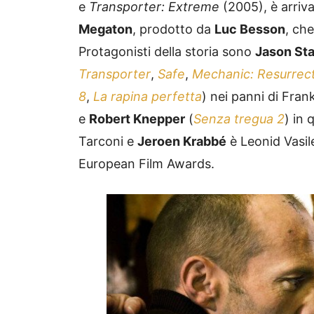
e
Transporter: Extreme
(2005), è arriva
Megaton
, prodotto da
Luc Besson
, ch
Protagonisti della storia sono
Jason St
Transporter
,
Safe
,
Mechanic: Resurrec
8
,
La rapina perfetta
) nei panni di Fran
e
Robert Knepper
(
Senza tregua 2
) in 
Tarconi e
Jeroen Krabbé
è Leonid Vasile
European Film Awards.