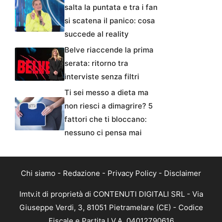
salta la puntata e tra i fan
si scatena il panico: cosa
succede al reality
Belve riaccende la prima
serata: ritorno tra
interviste senza filtri
Ti sei messo a dieta ma
non riesci a dimagrire? 5
fattori che ti bloccano:
nessuno ci pensa mai
Chi siamo
-
Redazione
-
Privacy Policy
-
Disclaimer
Imtv.it di proprietà di CONTENUTI DIGITALI SRL - Via
Giuseppe Verdi, 3, 81051 Pietramelare (CE) - Codice
Fiscale e Partita I.V.A. 04012790616