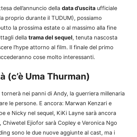
ttesa dell’annuncio della
data d’uscita
ufficiale
la proprio durante il TUDUM), possiamo
butto la prossima estate o al massimo alla fine
tagli della
trama del sequel
, tenuta nascosta
re l’hype attorno al film. Il finale del primo
uccederanno cose molto interessanti.
ità (c’è Uma Thurman)
tornerà nei panni di Andy, la guerriera millenaria
tare le persone. E ancora: Marwan Kenzari e
Joe e Nicky nel sequel, KiKi Layne sarà ancora
, Chiwetel Ejiofor sarà Copley e Veronica Ngo
ing sono le due nuove aggiunte al cast, ma i