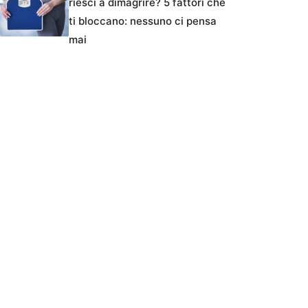
riesci a dimagrire? 5 fattori che
ti bloccano: nessuno ci pensa
mai