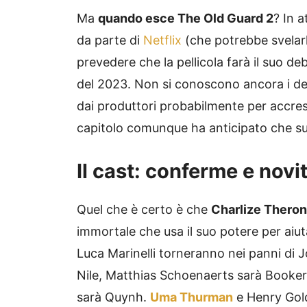
Ma
quando esce The Old Guard 2
? In a
da parte di
Netflix
(che potrebbe svelar
prevedere che la pellicola farà il suo de
del 2023. Non si conoscono ancora i det
dai produttori probabilmente per accresce
capitolo comunque ha anticipato che s
Il cast: conferme e nov
Quel che è certo è che
Charlize Theron
immortale che usa il suo potere per aiu
Luca Marinelli torneranno nei panni di 
Nile, Matthias Schoenaerts sarà Booker
sarà Quynh.
Uma Thurman
e Henry Gold