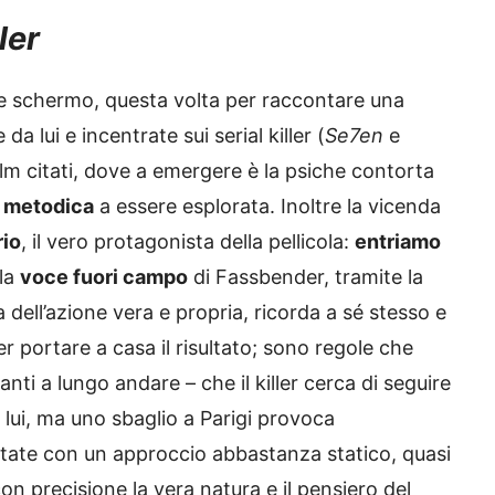
ler
de schermo, questa volta per raccontare una
 da lui e incentrate sui serial killer (
Se7en
e
ilm citati, dove a emergere è la psiche contorta
e metodica
a essere esplorata. Inoltre la vicenda
rio
, il vero protagonista della pellicola:
entriamo
lla
voce fuori campo
di Fassbender, tramite la
 dell’azione vera e propria, ricorda a sé stesso e
r portare a casa il risultato; sono regole che
anti a lungo andare – che il killer cerca di seguire
r lui, ma uno sbaglio a Parigi provoca
tate con un approccio abbastanza statico, quasi
on precisione la vera natura e il pensiero del