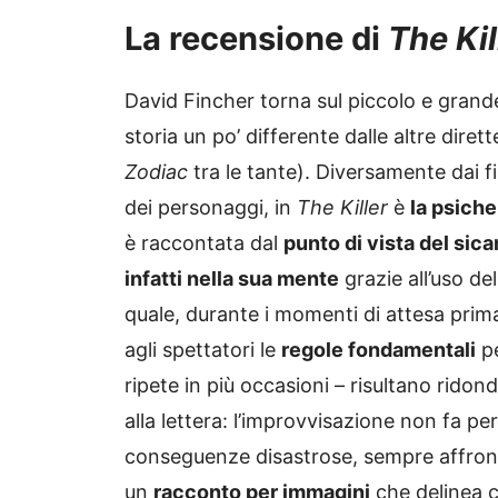
La recensione di
The Kil
David Fincher torna sul piccolo e gran
storia un po’ differente dalle altre dirette
Zodiac
tra le tante). Diversamente dai f
dei personaggi, in
The Killer
è
la psich
è raccontata dal
punto di vista del sica
infatti nella sua mente
grazie all’uso de
quale, durante i momenti di attesa prima
agli spettatori le
regole fondamentali
pe
ripete in più occasioni – risultano ridond
alla lettera: l’improvvisazione non fa pe
conseguenze disastrose, sempre affron
un
racconto per immagini
che delinea c