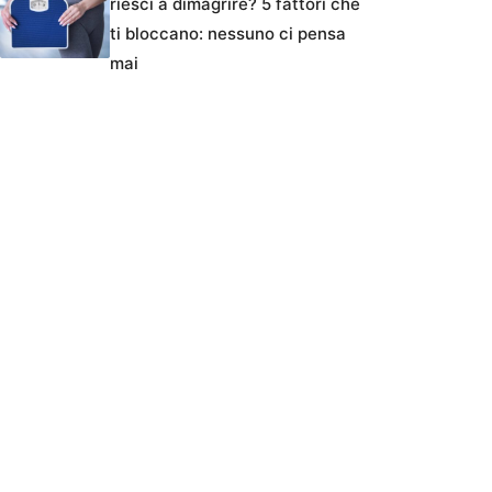
riesci a dimagrire? 5 fattori che
ti bloccano: nessuno ci pensa
mai