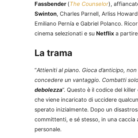
Fassbender
(
The Counselor
), affianca
Swinton
, Charles Parnell, Arliss Howard
Emiliano Pernía e Gabriel Polanco. Ricord
cinema selezionati e su
Netflix
a partire
La trama
“
Attieniti al piano. Gioca d’anticipo, no
concedere un vantaggio. Combatti solo
debolezza
“. Questo è il codice del kill
che viene incaricato di uccidere qualcun
sperato inizialmente. Dopo un disastroso
committenti, e sé stesso, in una caccia 
personale.