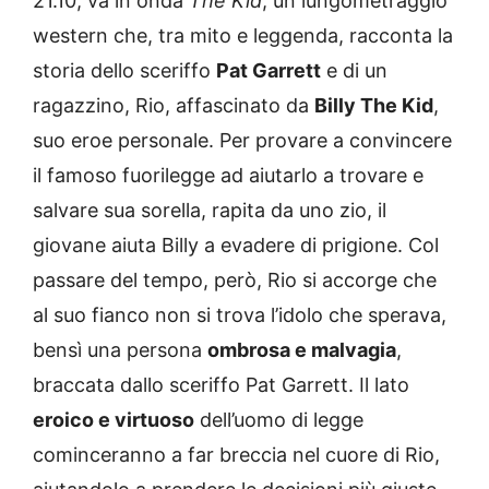
21.10, va in onda
The Kid
, un lungometraggio
western che, tra mito e leggenda, racconta la
storia dello sceriffo
Pat Garrett
e di un
ragazzino, Rio, affascinato da
Billy The Kid
,
suo eroe personale. Per provare a convincere
il famoso fuorilegge ad aiutarlo a trovare e
salvare sua sorella, rapita da uno zio, il
giovane aiuta Billy a evadere di prigione. Col
passare del tempo, però, Rio si accorge che
al suo fianco non si trova l’idolo che sperava,
bensì una persona
ombrosa e malvagia
,
braccata dallo sceriffo Pat Garrett. Il lato
eroico e virtuoso
dell’uomo di legge
cominceranno a far breccia nel cuore di Rio,