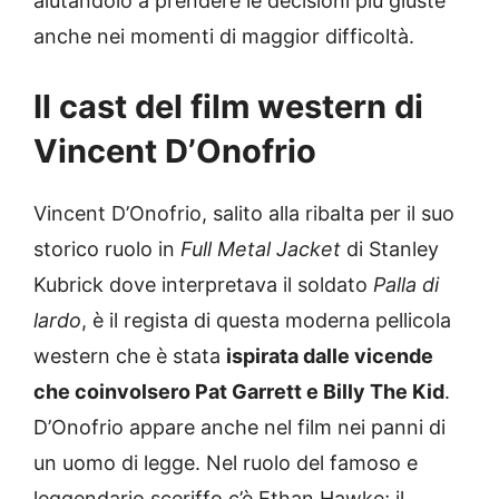
aiutandolo a prendere le decisioni più giuste
anche nei momenti di maggior difficoltà.
Il cast del film western di
Vincent D’Onofrio
Vincent D’Onofrio, salito alla ribalta per il suo
storico ruolo in
Full Metal Jacket
di Stanley
Kubrick dove interpretava il soldato
Palla di
lardo
, è il regista di questa moderna pellicola
western che è stata
ispirata dalle vicende
che coinvolsero Pat Garrett e Billy The Kid
.
D’Onofrio appare anche nel film nei panni di
un uomo di legge. Nel ruolo del famoso e
leggendario sceriffo c’è Ethan Hawke; il