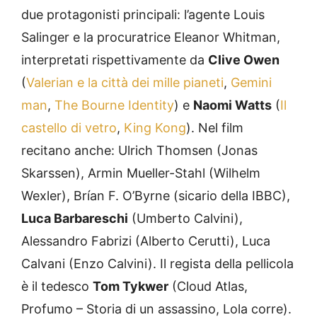
due protagonisti principali: l’agente Louis
Salinger e la procuratrice Eleanor Whitman,
interpretati rispettivamente da
Clive Owen
(
Valerian e la città dei mille pianeti
,
Gemini
man
,
The Bourne Identity
) e
Naomi Watts
(
Il
castello di vetro
,
King Kong
). Nel film
recitano anche: Ulrich Thomsen (Jonas
Skarssen), Armin Mueller-Stahl (Wilhelm
Wexler), Brían F. O’Byrne (sicario della IBBC),
Luca Barbareschi
(Umberto Calvini),
Alessandro Fabrizi (Alberto Cerutti), Luca
Calvani (Enzo Calvini). Il regista della pellicola
è il tedesco
Tom Tykwer
(Cloud Atlas,
Profumo – Storia di un assassino, Lola corre).