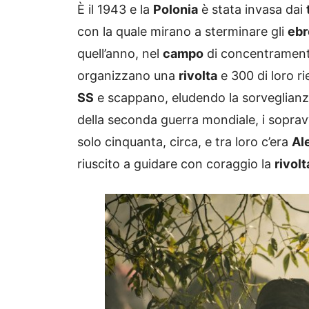
È il 1943 e la
Polonia
è stata invasa dai
con la quale mirano a sterminare gli
ebr
quell’anno, nel
campo
di concentrament
organizzano una
rivolta
e 300 di loro r
SS
e scappano, eludendo la sorveglianz
della seconda guerra mondiale, i sopravv
solo cinquanta, circa, e tra loro c’era
Al
riuscito a guidare con coraggio la
rivolt