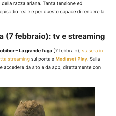
za della razza ariana. Tanta tensione ed
episodio reale e per questo capace di rendere la
 (7 febbraio): tv e streaming
obibor – La grande fuga
(7 febbraio),
stasera in
etta streaming
sul portale
Mediaset Play
. Sulla
le accedere da sito e da app, direttamente con