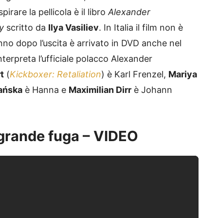
irare la pellicola è il libro
Alexander
y
scritto da
Ilya Vasiliev
. In Italia il film non è
nno dopo l’uscita è arrivato in DVD anche nel
nterpreta l’ufficiale polacco Alexander
t
(
Kickboxer: Retaliation
) è Karl Frenzel,
Mariya
ańska
è Hanna e
Maximilian Dirr
è Johann
La grande fuga – VIDEO