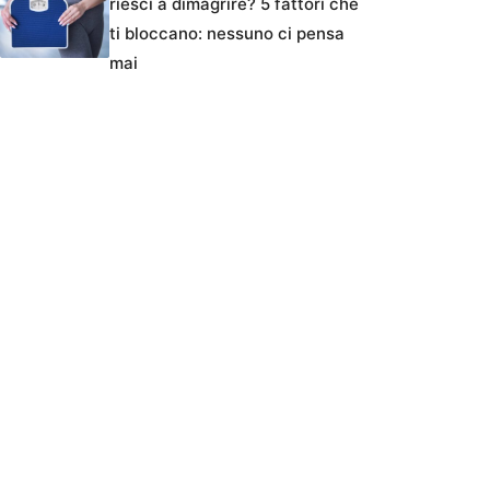
riesci a dimagrire? 5 fattori che
ti bloccano: nessuno ci pensa
mai