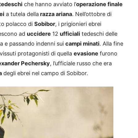
tedeschi
che hanno avviato l’
operazione finale
ei
a tutela della
razza ariana
. Nell’ottobre di
o polacco di
Sobibor
, i prigionieri ebrei
iescono ad
uccidere
12
ufficiali
tedeschi delle
a e passando indenni sui
campi minati
. Alla fine
issuti protagonisti di quella
evasione
furono
exander Pechersky
, l’ufficiale russo che era
a
degli ebrei nel campo di Sobibor.