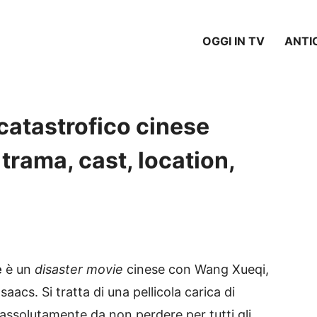
OGGI IN TV
ANTI
m catastrofico cinese
 trama, cast, location,
e
è un
disaster movie
cinese con Wang Xueqi,
cs. Si tratta di una pellicola carica di
 assolutamente da non perdere per tutti gli