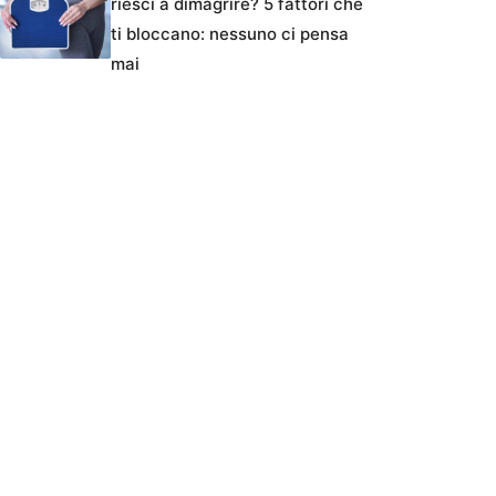
riesci a dimagrire? 5 fattori che
ti bloccano: nessuno ci pensa
mai