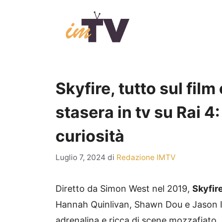
Vai
al
contenuto
Skyfire, tutto sul fil
stasera in tv su Rai 4:
curiosità
Luglio 7, 2024
di
Redazione IMTV
Diretto da Simon West nel 2019,
Skyfir
Hannah Quinlivan, Shawn Dou e Jason Isaa
adrenalina e ricca di scene mozzafiato,