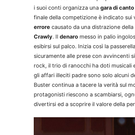
i suoi conti organizza una
gara di canto
finale della competizione è indicato sui
errore
causato da una distrazione della s
Crawly
. Il
denaro
messo in palio ingolosi
esibirsi sul palco. Inizia così la passere
sicuramente alle prese con avvincenti sit
rock, il trio di ranocchi ha doti musicali e
gli affari illeciti padre sono solo alcuni 
Buster continua a tacere la verità sul mo
protagonisti riescono a scambiarsi, ognu
divertirsi ed a scoprire il valore della p