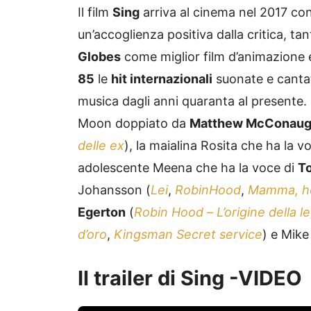
Il film
Sing
arriva al cinema nel 2017 con
un’accoglienza positiva dalla critica, t
Globes
come miglior film d’animazione e
85
le
hit internazionali
suonate e cantate
musica dagli anni quaranta al presente. P
Moon doppiato da
Matthew McConau
delle ex
), la maialina Rosita che ha la v
adolescente Meena che ha la voce di
To
Johansson (
Lei
,
RobinHood
,
Mamma, ho 
Egerton
(
Robin Hood –
L’origine della 
d’oro
,
Kingsman Secret service
) e Mike
Il trailer di Sing -VIDEO