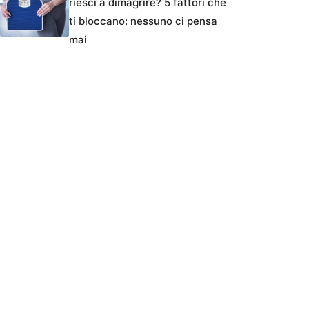
riesci a dimagrire? 5 fattori che
ti bloccano: nessuno ci pensa
mai