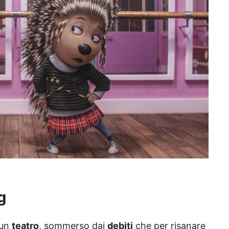
g
 un
teatro
, sommerso dai
debiti
che per risanare