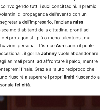
coinvolgendo tutti i suoi concittadini. Il premio
 volantini di propaganda dell’evento con un
egretaria dell’impresario, l’anziana
miss
sce molti abitanti della cittadina, pronti ad
lla dei protagonisti, più o meno talentuosi, ma
uazioni personali. L’istrice
Ash
suona il punk-
ccezionali, il gorilla
Johnny
vuole abbandonare
degli animali pronti ad affrontare il palco, mentre
ntepremi finale. Grazie all’aiuto reciproco che i
no riuscirà a superare i propri
limiti
riuscendo a
ersonale
felicità
.