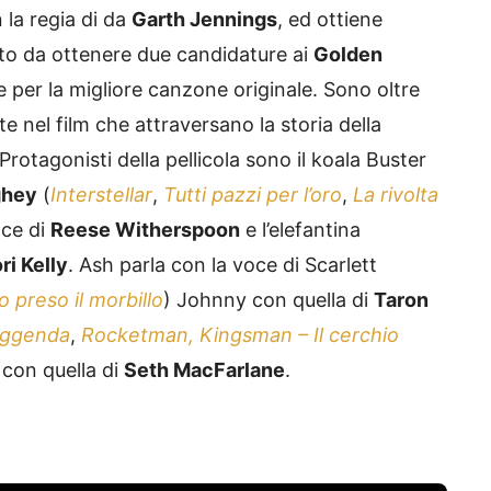
 la regia di da
Garth Jennings
, ed ottiene
anto da ottenere due candidature ai
Golden
 per la migliore canzone originale. Sono oltre
 nel film che attraversano la storia della
rotagonisti della pellicola sono il koala Buster
ghey
(
Interstellar
,
Tutti pazzi per l’oro
,
La rivolta
oce di
Reese Witherspoon
e l’elefantina
ri Kelly
. Ash parla con la voce di Scarlett
preso il morbillo
) Johnny con quella di
Taron
leggenda
,
Rocketman,
Kingsman – Il cerchio
 con quella di
Seth MacFarlane
.