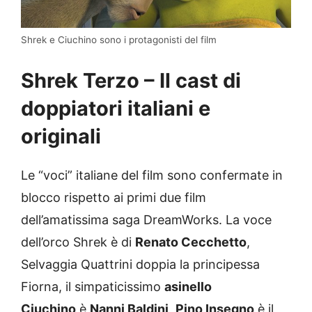
Shrek e Ciuchino sono i protagonisti del film
Shrek Terzo – Il cast di
doppiatori italiani e
originali
Le “voci” italiane del film sono confermate in
blocco rispetto ai primi due film
dell’amatissima saga DreamWorks. La voce
dell’orco Shrek è di
Renato Cecchetto
,
Selvaggia Quattrini doppia la principessa
Fiorna, il simpaticissimo
asinello
Ciuchino
è
Nanni Baldini
,
Pino Insegno
è il