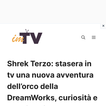
Vai
al
MEN
contenuto
Shrek Terzo: stasera in
tv una nuova avventura
dell’orco della
DreamWorks, curiosità e