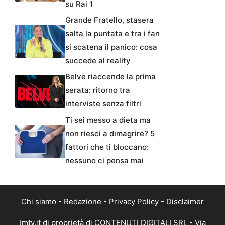
su Rai 1
Grande Fratello, stasera
salta la puntata e tra i fan
si scatena il panico: cosa
succede al reality
Belve riaccende la prima
serata: ritorno tra
interviste senza filtri
Ti sei messo a dieta ma
non riesci a dimagrire? 5
fattori che ti bloccano:
nessuno ci pensa mai
Chi siamo
-
Redazione
-
Privacy Policy
-
Disclaimer
Imtv.it di proprietà di CONTENUTI DIGITALI SRL - Via