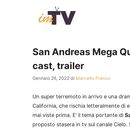
Vai
al
contenuto
San Andreas Mega Qua
cast, trailer
Gennaio 26, 2022
di
Marcello Franco
Un super terremoto in arrivo e una dram
California, che rischia letteralmente di
mai viste prima. E’ il tema portante di
S
proposto stasera in tv sul canale Cielo. S