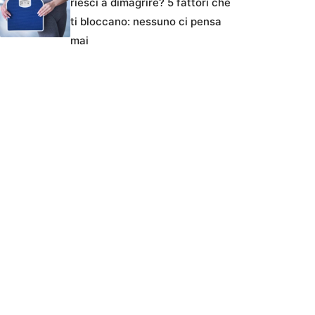
riesci a dimagrire? 5 fattori che
ti bloccano: nessuno ci pensa
mai