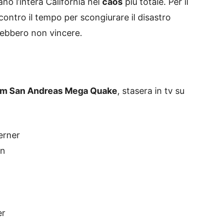
no l’intera California nel
caos
più totale. Per il
contro il tempo per scongiurare il disastro
trebbero non vincere.
film San Andreas Mega Quake
, stasera in tv su
erner
in
er