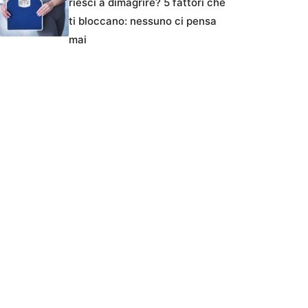
riesci a dimagrire? 5 fattori che
ti bloccano: nessuno ci pensa
mai