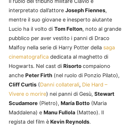
Il ruolo del tribuno militare Clavio è
interpretato dall’attore
Joseph Fiennes
,
mentre il suo giovane e inesperto aiutante
Lucio ha il volto di
Tom Felton
, noto al grande
pubblico per aver vestito i panni di Draco
Malfoy nella serie di Harry Potter della
saga
cinematografica
dedicata al maghetto di
Hogwarts. Nel cast di
Risorto
compaiono
anche
Peter Firth
(nel ruolo di Ponzio Pilato),
Cliff Curtis
(
Danni collaterali
,
Die Hard –
Vivere o morire
) nei panni di Gesù,
Stewart
Scudamore
(Pietro),
María Botto
(Maria
Maddalena) e
Manu Fullola
(Matteo). Il
regista del film è
Kevin Reynolds
.