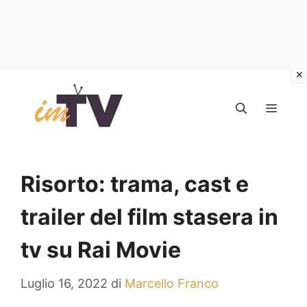
Vai
al
MEN
contenuto
Risorto: trama, cast e
trailer del film stasera in
tv su Rai Movie
Luglio 16, 2022
di
Marcello Franco