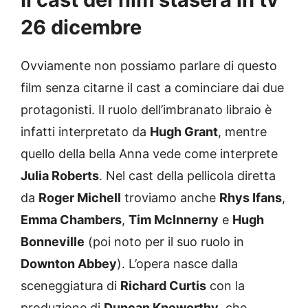
26 dicembre
Ovviamente non possiamo parlare di questo
film senza citarne il cast a cominciare dai due
protagonisti. Il ruolo dell’imbranato libraio è
infatti interpretato da
Hugh Grant
, mentre
quello della bella Anna vede come interprete
Julia Roberts
. Nel cast della pellicola diretta
da
Roger Michell
troviamo anche
Rhys Ifans
,
Emma Chambers
,
Tim McInnerny
e
Hugh
Bonneville
(poi noto per il suo ruolo in
Downton Abbey
). L’opera nasce dalla
sceneggiatura di
Richard Curtis
con la
produzione di
Duncan Kneworthy
, che