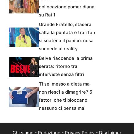
collocazione pomeridiana
su Rai 1
Grande Fratello, stasera
salta la puntata e tra i fan
si scatena il panico: cosa
succede al reality
Belve riaccende la prima
serata: ritorno tra
interviste senza filtri
Ti sei messo a dieta ma
non riesci a dimagrire? 5
fattori che ti bloccano:
nessuno ci pensa mai
Chi siamo
-
Redazione
-
Privacy Policy
-
Disclaimer