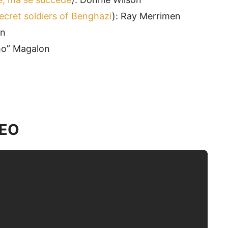
ecret soldiers of Benghazi
): Ray Merrimen
an
ho” Magalon
IDEO