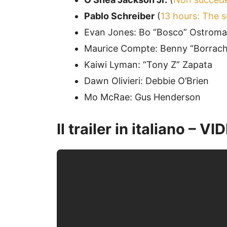
Pablo Schreiber
(
13 hours: The s
Evan Jones: Bo “Bosco” Ostrom
Maurice Compte: Benny “Borrac
Kaiwi Lyman: “Tony Z” Zapata
Dawn Olivieri: Debbie O’Brien
Mo McRae: Gus Henderson
Il trailer in italiano – V