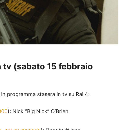
 tv (
sabato 15 febbraio
pi in programma stasera in tv su Rai 4:
300
): Nick “Big Nick” O’Brien
, ma se succede
): Donnie Wilson