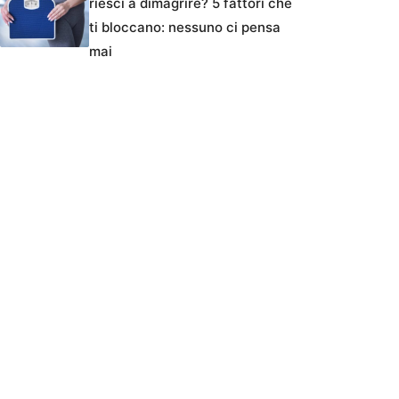
riesci a dimagrire? 5 fattori che
ti bloccano: nessuno ci pensa
mai