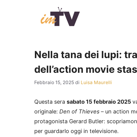
Vai
al
contenuto
Nella tana dei lupi: tr
dell’action movie stas
Febbraio 15, 2025
di
Luisa Maurelli
Questa sera
sabato 15 febbraio 2025
v
originale:
Den of Thieves
– un action mo
protagonista Gerard Butler: scopriamone
per guardarlo oggi in televisione.