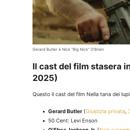
Gerard Butler è Nick “Big Nick” O’Brien
Il cast del film stasera in
2025
)
Questo il cast del film Nella tana dei lu
Gerard Butler
(
Giustizia privata
,
50 Cent: Levi Enson
O’Shea Jackson Jr.
(
Non succede