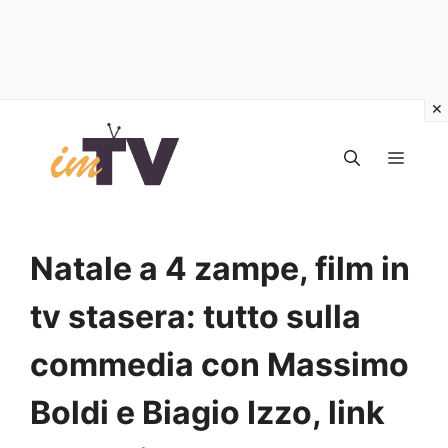
Vai
al
MEN
contenuto
Natale a 4 zampe, film in
tv stasera: tutto sulla
commedia con Massimo
Boldi e Biagio Izzo, link