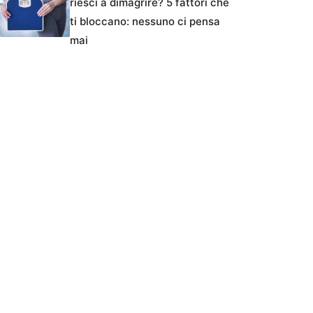
riesci a dimagrire? 5 fattori che
ti bloccano: nessuno ci pensa
mai