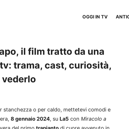
OGGI IN TV
ANTI
po, il film tratto da una
tv: trama, cast, curiosità,
e vederlo
per stanchezza o per caldo, mettetevi comodi e
sera,
8 gennaio 2024
, su
La5
con
Miracolo a
ia vera del primo
trapianto
di cuore avvenuto in