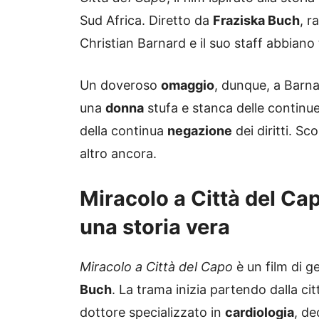
Sud Africa. Diretto da
Fraziska Buch
, r
Christian Barnard e il suo staff abbian
Un doveroso
omaggio
, dunque, a Barnar
una
donna
stufa e stanca delle continu
della continua
negazione
dei diritti. Sc
altro ancora.
Miracolo a Città del Cap
una storia vera
Miracolo a Città del Capo
è un film di 
Buch
. La trama inizia partendo dalla cit
dottore specializzato in
cardiologia
, de