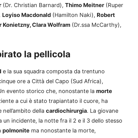
r
(Dr. Christian Barnard),
Thimo Meitner
(Ruper
,
Loyiso Macdonald
(Hamilton Naki),
Robert
r Konietzny, Clara Wolfram
(Dr.ssa McCarthy),
irato la pellicola
d
e la sua squadra composta da trentuno
cinque ore a Città del Capo (Sud Africa),
Un evento storico che, nonostante la
morte
ente a cui è stato trapiantato il cuore, ha
 nell’ambito della
cardiochirurgia
. La giovane
 un incidente, la notte fra il 2 e il 3 dello stesso
a
polmonite
ma nonostante la morte,