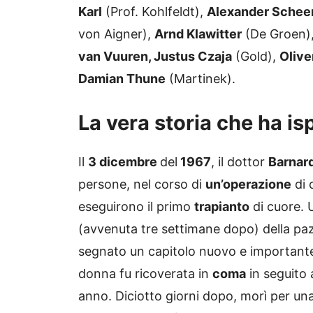
Karl
(Prof. Kohlfeldt),
Alexander Schee
von Aigner),
Arnd Klawitter
(De Groen)
van Vuuren, Justus Czaja
(Gold),
Olive
Damian Thune
(Martinek).
La vera storia che ha isp
Il
3 dicembre
del
1967
, il dottor
Barnar
persone, nel corso di
un’operazione
di 
eseguirono il primo
trapianto
di cuore. 
(avvenuta tre settimane dopo) della pazi
segnato un capitolo nuovo e importante
donna fu ricoverata in
coma
in seguito a
anno. Diciotto giorni dopo, morì per un