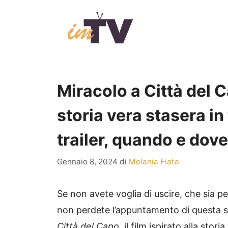
Vai
al
contenuto
Miracolo a Città del Ca
storia vera stasera in 
trailer, quando e dov
Gennaio 8, 2024
di
Melania Fiata
Se non avete voglia di uscire, che sia 
non perdete l’appuntamento di questa 
Città del Capo
, il film ispirato alla stor