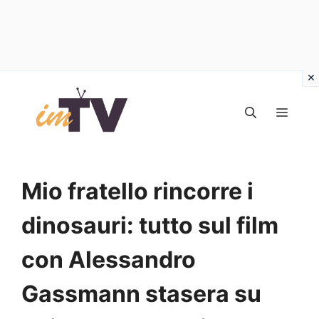
Vai
al
MEN
contenuto
Mio fratello rincorre i
dinosauri: tutto sul film
con Alessandro
Gassmann stasera su