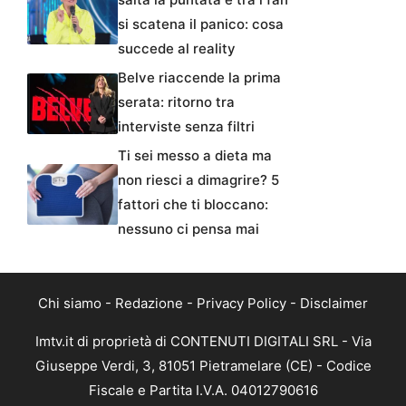
si scatena il panico: cosa
succede al reality
Belve riaccende la prima
serata: ritorno tra
interviste senza filtri
Ti sei messo a dieta ma
non riesci a dimagrire? 5
fattori che ti bloccano:
nessuno ci pensa mai
Chi siamo
-
Redazione
-
Privacy Policy
-
Disclaimer
Imtv.it di proprietà di CONTENUTI DIGITALI SRL - Via
Giuseppe Verdi, 3, 81051 Pietramelare (CE) - Codice
Fiscale e Partita I.V.A. 04012790616