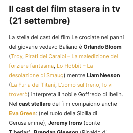
Il cast del film stasera in tv
(21 settembre)
La stella del cast del film Le crociate nei panni
del giovane vedevo Baliano è
Orlando Bloom
(
Troy
,
Pirati dei Caraibi – La maledizione del
forziere fantasma
,
Lo Hobbit – La
desolazione di Smaug
) mentre
Liam Neeson
(
La Furia dei Titani
,
L’uomo sul treno
,
Io vi
troverò
) interpreta il nobile Goffredo di Ibelin.
Nel
cast stellare
del film compaiono anche
Eva Green
: (nel ruolo della Sibilla di
Gerusalemme),
Jeremy Irons
(conte
Tiberias),
Brendan Gleeson
(Rinaldo di