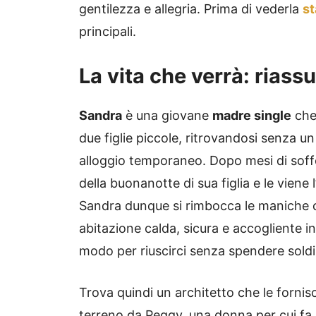
gentilezza e allegria. Prima di vederla
st
principali.
La vita che verrà: riass
Sandra
è una giovane
madre single
che
due figlie piccole, ritrovandosi senza un
alloggio temporaneo. Dopo mesi di soffe
della buonanotte di sua figlia e le viene
Sandra dunque si rimbocca le maniche c
abitazione calda, sicura e accogliente 
modo per riuscirci senza spendere soldi
Trova quindi un architetto che le fornis
terreno da Peggy, una donna per cui fa l