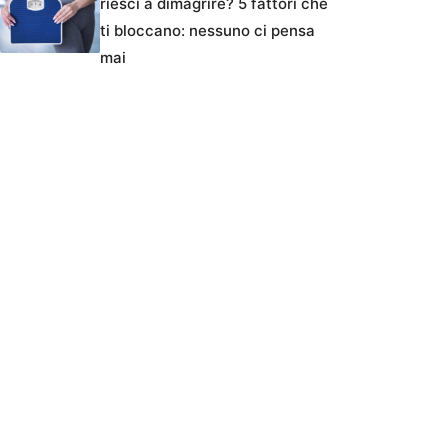
riesci a dimagrire? 5 fattori che
ti bloccano: nessuno ci pensa
mai