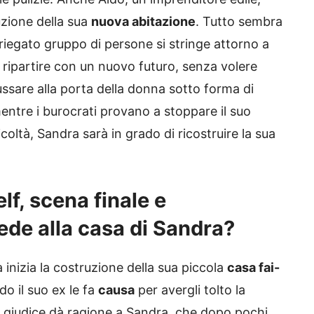
uzione della sua
nuova abitazione
. Tutto sembra
riegato gruppo di persone si stringe attorno a
 ripartire con un nuovo futuro, senza volere
ussare alla porta della donna sotto forma di
entre i burocrati provano a stoppare il suo
coltà, Sandra sarà in grado di ricostruire la sua
lf, scena finale e
de alla casa di Sandra?
a inizia la costruzione della sua piccola
casa fai-
o il suo ex le fa
causa
per avergli tolto la
, il giudice dà ragione a Sandra, che dopo pochi