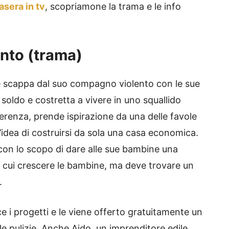
asera in tv
, scopriamone la trama e le info
unto (trama)
 scappa dal suo compagno violento con le sue
 soldo e costretta a vivere in uno squallido
renza, prende ispirazione da una delle favole
 l’idea di costruirsi da sola una casa economica.
on lo scopo di dare alle sue bambine una
in cui crescere le bambine, ma deve trovare un
.
ce i progetti e le viene offerto gratuitamente un
e pulizie. Anche Aido, un imprenditore edile,