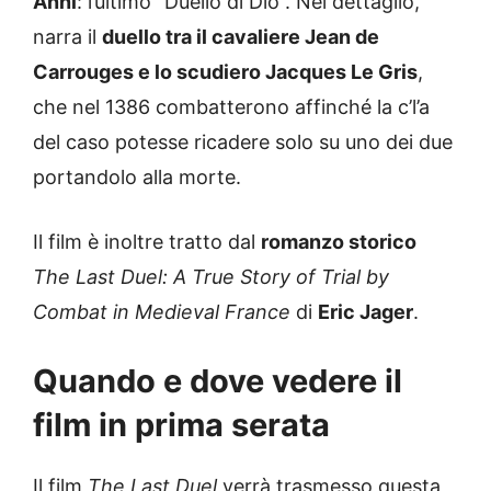
Anni
: l’ultimo “Duello di Dio”. Nel dettaglio,
narra il
duello tra il cavaliere Jean de
Carrouges e lo scudiero Jacques Le Gris
,
che nel 1386 combatterono affinché la c’l’a
del caso potesse ricadere solo su uno dei due
portandolo alla morte.
Il film è inoltre tratto dal
romanzo storico
The Last Duel: A True Story of Trial by
Combat in Medieval France
di
Eric Jager
.
Quando e dove vedere il
film in prima serata
Il film
The Last Duel
verrà trasmesso questa