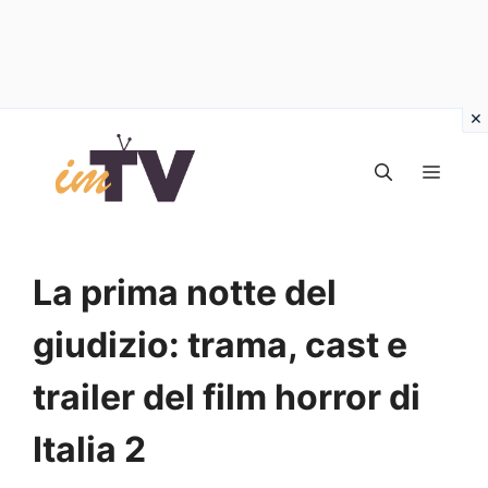
Vai
al
MEN
contenuto
La prima notte del
giudizio: trama, cast e
trailer del film horror di
Italia 2