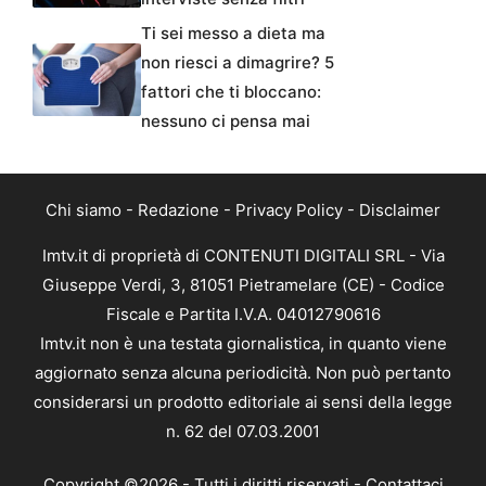
Ti sei messo a dieta ma
non riesci a dimagrire? 5
fattori che ti bloccano:
nessuno ci pensa mai
Chi siamo
-
Redazione
-
Privacy Policy
-
Disclaimer
Imtv.it di proprietà di CONTENUTI DIGITALI SRL - Via
Giuseppe Verdi, 3, 81051 Pietramelare (CE) - Codice
Fiscale e Partita I.V.A. 04012790616
Imtv.it non è una testata giornalistica, in quanto viene
aggiornato senza alcuna periodicità. Non può pertanto
considerarsi un prodotto editoriale ai sensi della legge
n. 62 del 07.03.2001
Copyright ©2026 - Tutti i diritti riservati -
Contattaci