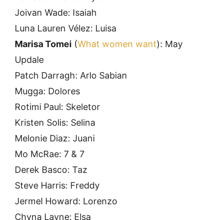
Joivan Wade: Isaiah
Luna Lauren Vélez: Luisa
Marisa Tomei
(
What women want
): May
Updale
Patch Darragh: Arlo Sabian
Mugga: Dolores
Rotimi Paul: Skeletor
Kristen Solis: Selina
Melonie Diaz: Juani
Mo McRae: 7 & 7
Derek Basco: Taz
Steve Harris: Freddy
Jermel Howard: Lorenzo
Chyna Layne: Elsa