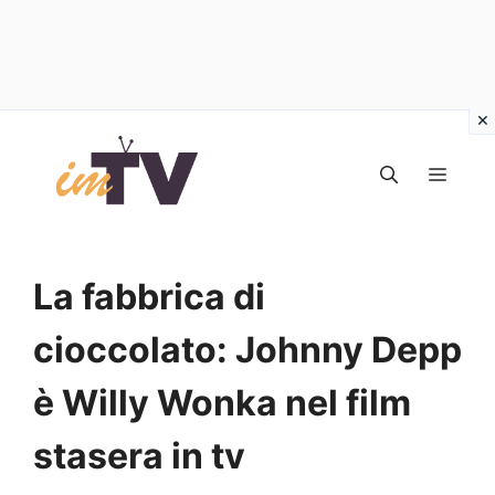
Vai
al
MEN
contenuto
La fabbrica di
cioccolato: Johnny Depp
è Willy Wonka nel film
stasera in tv