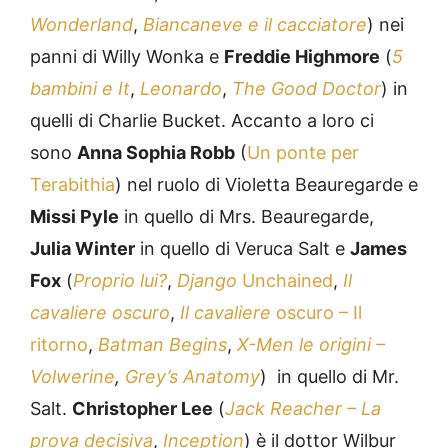
Wonderland
,
Biancaneve e il cacciatore
) nei
panni di Willy Wonka e
Freddie Highmore
(
5
bambini e It
,
Leonardo
,
The Good Doctor
) in
quelli di Charlie Bucket. Accanto a loro ci
sono
Anna Sophia Robb
(
Un ponte per
Terabithia
) nel ruolo di Violetta Beauregarde e
Missi Pyle
in quello di Mrs. Beauregarde,
Julia Winter
in quello di Veruca Salt e
James
Fox
(
Proprio lui?
,
Django
Unchained
,
Il
cavaliere oscuro
,
Il cavaliere
oscuro – Il
ritorno
,
Batman Begins
,
X-Men le origini –
Volwerine
,
Grey’s Anatomy
) in quello di Mr.
Salt.
Christopher Lee
(
Jack Reacher – La
prova decisiva
,
Inception
) è il dottor Wilbur