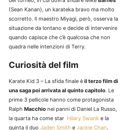
del torneo, in cui dovrà sfidare Mike
Barnes
(Sean Kanan), un karateka bravo ma molto
scorretto. Il maestro Miyagi, però, osserva la
situazione da lontano e decide di intervenire
quando capisce che c’è qualcosa che non
quadra nelle intenzioni di Terry.
Curiosità del film
Karate Kid 3 – La sfida finale è
il terzo film di
una saga poi arrivata al quinto capitolo
. Le
prime 3 pellicole hanno come protagonista
Ralph
Macchio
nei panni di Daniel La Russo,
la quarta ha come star
Hilary Swank
e la
quinta il duo
Jaden Smith
e
Jackie Chan
.