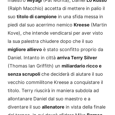
maestro
Miyagi
(Pat Morita), Daniel
Lo Russo
(Ralph Macchio) accetta di mettere in palio il
suo
titolo di campione
in una sfida messa in
piedi dal suo acerrimo nemico
Kreese
(Martin
Kove), che intende vendicarsi per aver visto
la sua palestra chiudere dopo che il suo
migliore allievo
è stato sconfitto proprio da
Daniel. Intanto in città
arriva Terry Silver
(Thomas Ian Griffith) un
miliardario ricco e
senza scrupoli
che deciderà di aiutare il suo
vecchio commilitone Kreese a conquistare il
titolo. Terry riuscirà in maniera subdola ad
allontanare Daniel dal suo maestro e a
diventare il suo
allenatore
in vista della finale