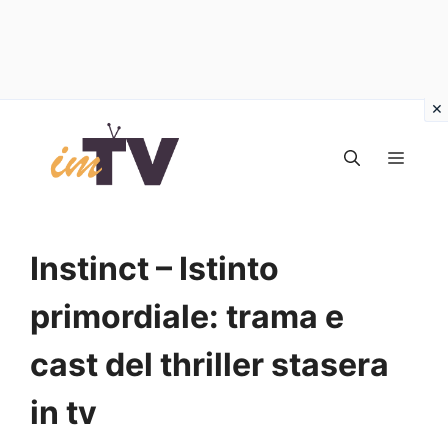
Vai
al
MEN
contenuto
Instinct – Istinto
primordiale: trama e
cast del thriller stasera
in tv