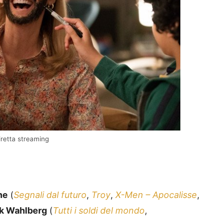
iretta streaming
ne
(
Segnali dal futuro
,
Troy
,
X-Men – Apocalisse
,
k Wahlberg
(
Tutti i soldi del mondo
,