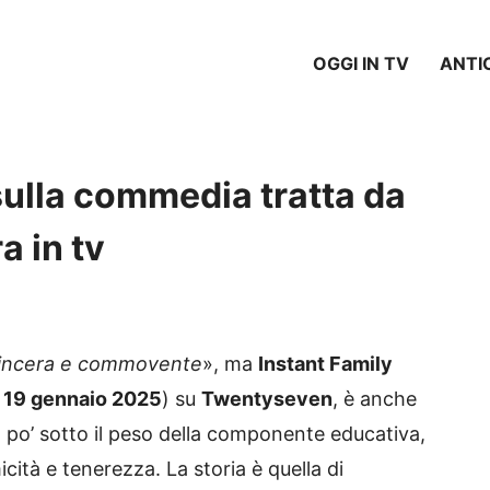
OGGI IN TV
ANTI
 sulla commedia tratta da
a in tv
incera e commovente
», ma
Instant Family
 19 gennaio 2025
) su
Twentyseven
, è anche
n po’ sotto il peso della componente educativa,
cità e tenerezza. La storia è quella di