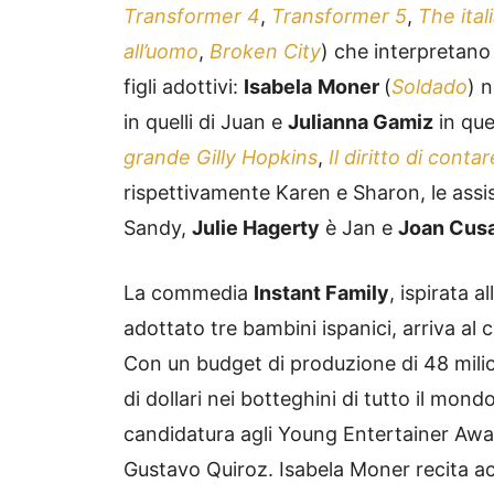
Transformer 4
,
Transformer 5
,
The ital
all’uomo
,
Broken City
) che interpretano 
figli adottivi:
Isabela
Moner
(
Soldado
) 
in quelli di Juan e
Julianna Gamiz
in quel
grande Gilly Hopkins
,
Il diritto di contar
rispettivamente Karen e Sharon, le assis
Sandy,
Julie Hagerty
è Jan e
Joan Cus
La commedia
Instant Family
, ispirata 
adottato tre bambini ispanici, arriva al 
Con un budget di produzione di 48 milioni 
di dollari nei botteghini di tutto il mon
candidatura agli Young Entertainer Awar
Gustavo Quiroz. Isabela Moner recita a