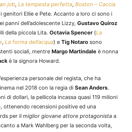
ian job
,
La tempesta perfetta
,
Boston – Caccia
i genitori Ellie e Pete. Accanto a loro ci sono i
nei panni dell’adolescente Lizzy,
Gustavo Quiroz
li della piccola Lita.
Octavia Spencer
(
La
e
,
La forma dell’acqua
) e
Tig Notaro
sono
tenti sociali, mentre
Margo Martindale
è nonna
ack
è la signora Howard.
all’esperienza personale del regista, che ha
cinema nel 2018 con la regia di
Sean Anders
.
di dollari, la pellicola incassa quasi 119 milioni
do, ottenendo recensioni positive ed una
ds per il m
iglior giovane attore protagonista
a
ccanto a Mark Wahlberg per la seconda volta,