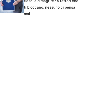
riesci a dimagrire? 5 fattori che
ti bloccano: nessuno ci pensa
mai