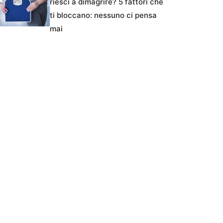
riesci a dimagrire? 5 fattori che
ti bloccano: nessuno ci pensa
mai