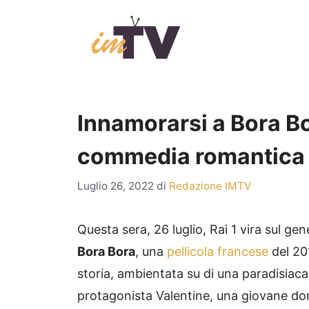
Vai
al
contenuto
Innamorarsi a Bora Bo
commedia romantica o
Luglio 26, 2022
di
Redazione IMTV
Questa sera, 26 luglio, Rai 1 vira sul ge
Bora Bora
, una
pellicola francese
del 201
storia, ambientata su di una paradisiaca
protagonista Valentine, una giovane don