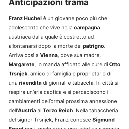
Anticipazioni trama
Franz Huchel
è un giovane poco più che
adolescente che vive nella
campagna
austriaca dalla quale è costretto ad
allontanarsi dopo la morte del
patrigno
.
Arriva così a
Vienna
, dove sua madre,
Margarete
, lo manda affidato alle cure di
Otto
Trsnjek
, amico di famiglia e proprietario di
una
rivendita
di giornali e tabacchi. In città si
respira un’aria caotica e si percepiscono i
cambiamenti dell’ormai prossima annessione
dell’
Austria
al
Terzo Reich
. Nella tabaccheria
del signor Trsnjek, Franz conosce
Sigmund
Freud
per il quale prova una istintiva simpatia