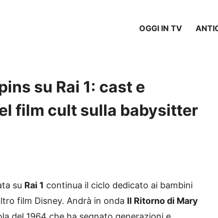
OGGI IN TV
ANTI
pins su Rai 1: cast e
l film cult sulla babysitter
rata su
Rai 1
continua il ciclo dedicato ai bambini
altro film Disney. Andrà in onda
Il Ritorno di Mary
icola del 1964 che ha segnato generazioni e