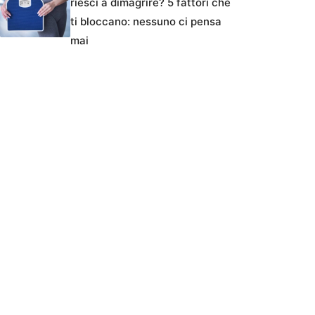
riesci a dimagrire? 5 fattori che
ti bloccano: nessuno ci pensa
mai