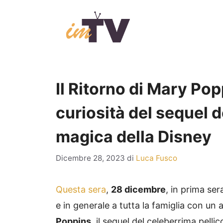
Vai
al
contenuto
Il Ritorno di Mary Pop
curiosità del sequel de
magica della Disney
Dicembre 28, 2023
di
Luca Fusco
Questa sera
,
28 dicembre
, in prima se
e in generale a tutta la famiglia con un 
Poppins
, il sequel del celeberrima pell