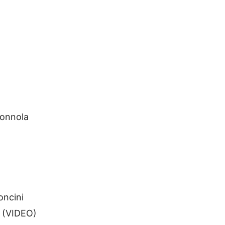
Donnola
oncini
r (VIDEO)