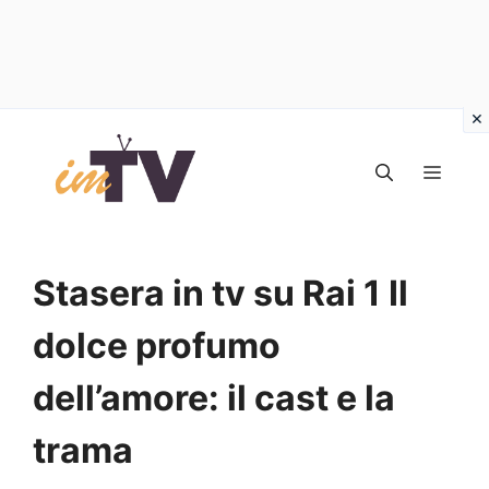
Vai
al
MEN
contenuto
Stasera in tv su Rai 1 Il
dolce profumo
dell’amore: il cast e la
trama