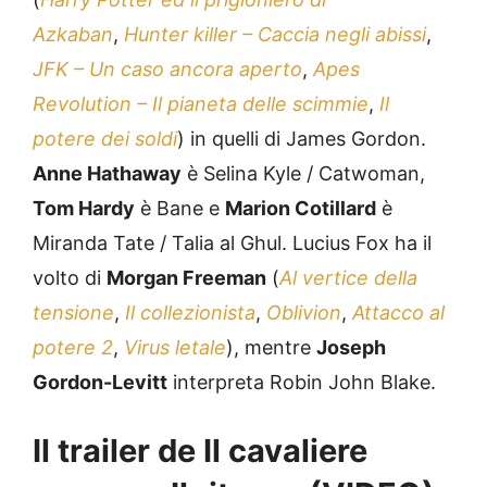
Azkaban
,
Hunter killer – Caccia negli abissi
,
JFK – Un caso ancora aperto
,
Apes
Revolution – Il pianeta delle scimmie
,
Il
potere dei soldi
) in quelli di James Gordon.
Anne Hathaway
è Selina Kyle / Catwoman,
Tom Hardy
è Bane e
Marion Cotillard
è
Miranda Tate / Talia al Ghul. Lucius Fox ha il
volto di
Morgan Freeman
(
Al vertice della
tensione
,
Il collezionista
,
Oblivion
,
Attacco al
potere 2
,
Virus letale
), mentre
Joseph
Gordon-Levitt
interpreta Robin John Blake.
Il trailer de Il cavaliere