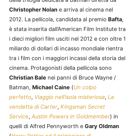
Christopher Nolan
e arriva al cinema nel
2012. La pellicola, candidata al premio
Bafta
,
è stata inserita dall’American Film Institute tra
i dieci migliori film usciti nel 2012 e con oltre 1
miliardo di dollari di incasso mondiale rientra
tra i film con i maggiori incassi della storia del
cinema. Protagonisti della pellicola sono
Christian Bale
nei panni di Bruce Wayne /
Batman,
Michael Caine
(
Un colpo
perfetto
,
Viaggio nell’isola misteriosa
,
La
vendetta di Carter
,
Kingsman Secret
Service
,
Austin Powers in Goldmember
) in
quelli di Alfred Pennyworth e
Gary Oldman
(
Harry Potter ed il prigioniero di