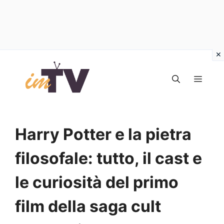
Vai
al
MEN
contenuto
Harry Potter e la pietra
filosofale: tutto, il cast e
le curiosità del primo
film della saga cult