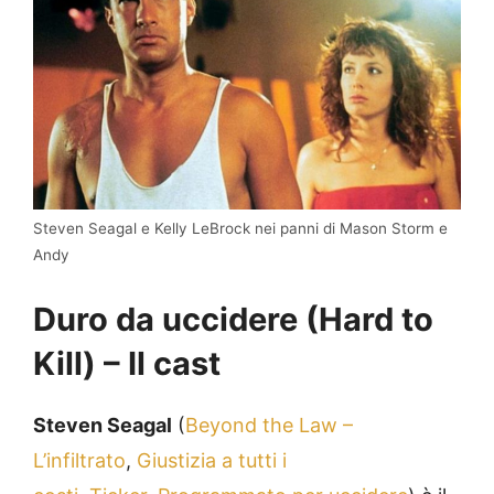
Steven Seagal e Kelly LeBrock nei panni di Mason Storm e
Andy
Duro da uccidere (Hard to
Kill) – Il cast
Steven Seagal
(
Beyond the Law –
L’infiltrato
,
Giustizia a tutti i