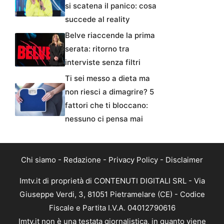
si scatena il panico: cosa
succede al reality
Belve riaccende la prima
serata: ritorno tra
interviste senza filtri
Ti sei messo a dieta ma
non riesci a dimagrire? 5
fattori che ti bloccano:
nessuno ci pensa mai
Chi siamo
-
Redazione
-
Privacy Policy
-
Disclaimer
Imtv.it di proprietà di CONTENUTI DIGITALI SRL - Via
Giuseppe Verdi, 3, 81051 Pietramelare (CE) - Codice
Fiscale e Partita I.V.A. 04012790616
Imtv.it non è una testata giornalistica, in quanto viene