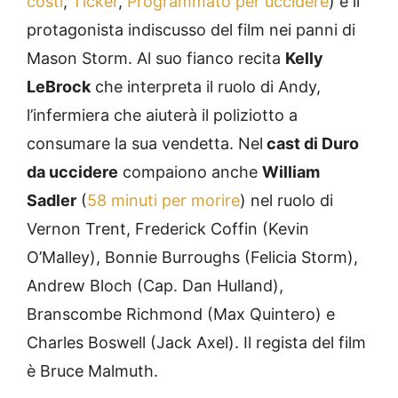
costi
,
Ticker
,
Programmato per uccidere
) è il
protagonista indiscusso del film nei panni di
Mason Storm. Al suo fianco recita
Kelly
LeBrock
che interpreta il ruolo di Andy,
l’infermiera che aiuterà il poliziotto a
consumare la sua vendetta. Nel
cast di Duro
da uccidere
compaiono anche
William
Sadler
(
58 minuti per morire
) nel ruolo di
Vernon Trent, Frederick Coffin (Kevin
O’Malley), Bonnie Burroughs (Felicia Storm),
Andrew Bloch (Cap. Dan Hulland),
Branscombe Richmond (Max Quintero) e
Charles Boswell (Jack Axel). Il regista del film
è Bruce Malmuth.