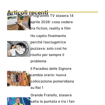
Articoli recenti
Programmi TV stasera 14
aprile 2026: cosa vedere
tra fiction, reality e film
Ho capito finalmente
perché l’asciugatrice
puzzava: solo così ho
risolto per sempre il
problema
Il Paradiso delle Signore
cambia orario: nuova
collocazione pomeridiana
su Rai 1
Grande Fratello, stasera
salta la puntata e tra i fan