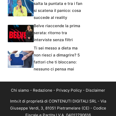
salta la puntata e tra i fan
si scatena il panico: cosa
succede al reality
Belve riaccende la prima
serata: ritorno tra
interviste senza filtri
Ti sei messo a dieta ma
non riesci a dimagrire? 5
fattori che ti bloccano:
nessuno ci pensa mai
Chi siamo
-
Redazione
-
Privacy Policy
-
Disclaimer
Imtv.it di proprietà di CONTENUTI DIGITALI SRL - Via
Giuseppe Verdi, 3, 81051 Pietramelare (CE) - Codice
Fiscale e Partita I.V.A. 04012790616