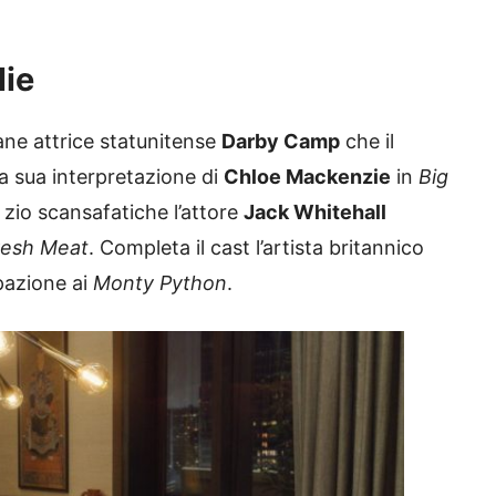
lie
ane attrice statunitense
Darby Camp
che il
a sua interpretazione di
Chloe Mackenzie
in
Big
o zio scansafatiche l’attore
Jack Whitehall
resh Meat
. Completa il cast l’artista britannico
pazione ai
Monty Python
.