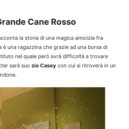
l Grande Cane Rosso
cconta la storia di una magica amicizia fra
ta è una ragazzina che grazie ad una borsa di
ituto nel quale però avrà difficoltà a trovare
itter sarà suo
zio Casey
con cui si ritroverà in un
endone.