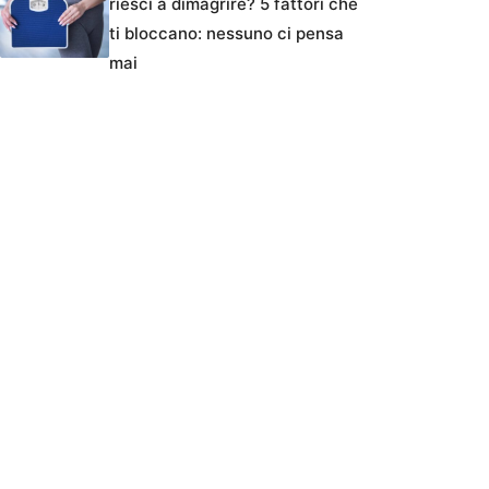
riesci a dimagrire? 5 fattori che
ti bloccano: nessuno ci pensa
mai